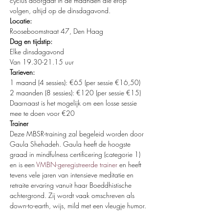
cyclus doorgaat in de maanden die erop 
volgen, altijd op de dinsdagavond.
Locatie:
Rooseboomstraat 47, Den Haag
Dag en tijdstip:
Elke dinsdagavond
Van 19.30-21.15 uur
Tarieven:
1 maand (4 sessies): €65 (per sessie €16,50)
2 maanden (8 sessies): €120 (per sessie €15)
Daarnaast is het mogelijk om een losse sessie 
mee te doen voor €20
Trainer
Deze MBSR-training zal begeleid worden door 
Gaula Shehadeh. Gaula heeft de hoogste 
graad in mindfulness certificering (categorie 1) 
en is een
VMBN-geregistreerde trainer
 en heeft 
tevens vele jaren van intensieve meditatie en 
retraite ervaring vanuit haar Boeddhistische 
achtergrond. Zij wordt vaak omschreven als 
down-to-earth, wijs, mild met een vleugje humor.