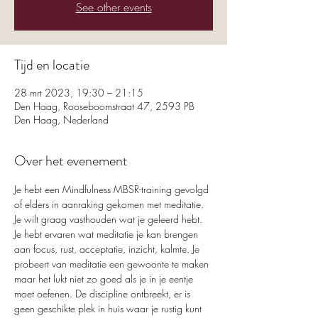
See other events
Tijd en locatie
28 mrt 2023, 19:30 – 21:15
Den Haag, Rooseboomstraat 47, 2593 PB
Den Haag, Nederland
Over het evenement
Je hebt een Mindfulness MBSR-training gevolgd 
of elders in aanraking gekomen met meditatie. 
Je wilt graag vasthouden wat je geleerd hebt. 
Je hebt ervaren wat meditatie je kan brengen 
aan focus, rust, acceptatie, inzicht, kalmte. Je 
probeert van meditatie een gewoonte te maken 
maar het lukt niet zo goed als je in je eentje 
moet oefenen. De discipline ontbreekt, er is 
geen geschikte plek in huis waar je rustig kunt 