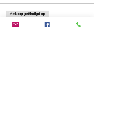
Verkoop geëindigd op
Soort ticket
Abonnement 2 maand (8 sessies)
Prijs
€ 120,00
Snel naar:
Blog
Over Mij
Reviews
Contact
Agenda