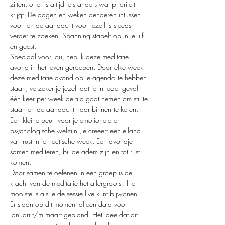
zitten, of er is altijd iets anders wat prioriteit 
krijgt. De dagen en weken denderen intussen 
voort en de aandacht voor jezelf is steeds 
verder te zoeken. Spanning stapelt op in je lijf 
en geest.
Speciaal voor jou, heb ik deze meditatie 
avond in het leven geroepen. Door elke week 
deze meditatie avond op je agenda te hebben 
staan, verzeker je jezelf dat je in ieder geval 
één keer per week de tijd gaat nemen om stil te 
staan en de aandacht naar binnen te keren. 
Een kleine beurt voor je emotionele en 
psychologische welzijn. Je creëert een eiland 
van rust in je hectische week. Een avondje 
samen mediteren, bij de adem zijn en tot rust 
komen.
Door samen te oefenen in een groep is de 
kracht van de meditatie het allergrootst. Het 
mooiste is als je de sessie live kunt bijwonen. 
Er staan op dit moment alleen data voor 
januari t/m maart gepland. Het idee dat dit 