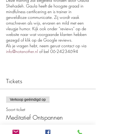
Deze training zal begeleid worden door Gaula
Shehadeh. Gaula heeft de hoogste graad in
mindfulness certificering en is trainer in
geweldloze communicatie. Zij wordt vaak
omschreven als wijs, ervaren en mild met een
vleugje humor. Kijk ook onder “reviews” op de
website naar wat voorgaande klanten hebben
gezegd of klik op de Google reviews.
Als je vragen hebt, neem gerust contact op via
info@notanother.nl
of bel 06-24234694
Tickets
Verkoop geëindigd op
Soort ticket
Meditatief Ontspannen
Meer info