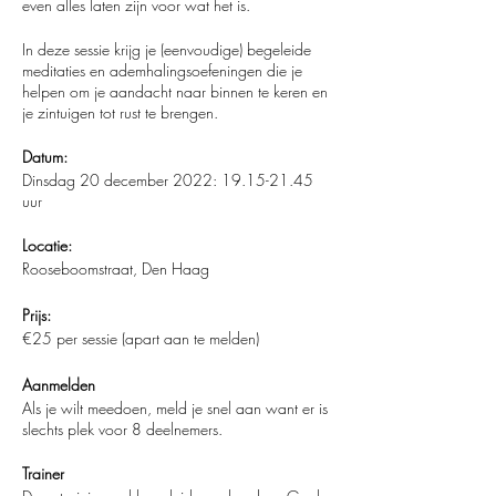
even alles laten zijn voor wat het is.
In deze sessie krijg je (eenvoudige) begeleide
meditaties en ademhalingsoefeningen die je
helpen om je aandacht naar binnen te keren en
je zintuigen tot rust te brengen.
Datum:
Dinsdag 20 december 2022: 19.15-21.45
uur
Locatie:
Rooseboomstraat, Den Haag
Prijs:
€25 per sessie (apart aan te melden)
Aanmelden
Als je wilt meedoen, meld je snel aan want er is
slechts plek voor 8 deelnemers.
Trainer