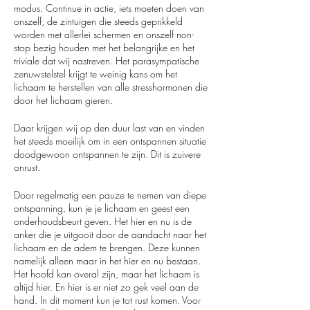
modus. Continue in actie, iets moeten doen van
onszelf, de zintuigen die steeds geprikkeld
worden met allerlei schermen en onszelf non-
stop bezig houden met het belangrijke en het
triviale dat wij nastreven. Het parasympatische
zenuwstelstel krijgt te weinig kans om het
lichaam te herstellen van alle stresshormonen die
door het lichaam gieren.
Daar krijgen wij op den duur last van en vinden
het steeds moeilijk om in een ontspannen situatie
doodgewoon ontspannen te zijn. Dit is zuivere
onrust.
Door regelmatig een pauze te nemen van diepe
ontspanning, kun je je lichaam en geest een
onderhoudsbeurt geven. Het hier en nu is de
anker die je uitgooit door de aandacht naar het
lichaam en de adem te brengen. Deze kunnen
namelijk alleen maar in het hier en nu bestaan.
Het hoofd kan overal zijn, maar het lichaam is
altijd hier. En hier is er niet zo gek veel aan de
hand. In dit moment kun je tot rust komen. Voor