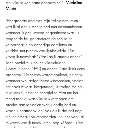
met Gaula van harte aanbevelen." - 
Madalina 
Muste
"Het grootste deel van mijn volwassen leven 
wist ik al dat ik moeite had met communiceren 
wanneer ik gefrustreerd of geïrriteerd was. Ik 
reageerde fel, gaf anderen de schuld en 
veroorzaakte zo onnodige conflicten en 
verdriet, net precies wat ik níet wilde. Dus 
vroeg ik mezelf af: “Wat kan ik anders doen?” 
Toen ontdekte ik online Geweldloze 
Communicatie (NVC) en dacht: “Laat ik dit eens 
proberen.” De sessies waren boeiend, en zelfs 
wanneer we lastige thema’s bespraken, voelde 
het nooit zwaar. Integendeel, ik voelde me na 
elke sessie lichter en energieker. Wat me het 
meest raakte, was Gaula’s vermogen om 
precies aan te voelen wat ik nodig had en 
waar ik naartoe wilde, ook als ik dat zelf nog 
niet helemaal kon verwoorden. Ze leek vaak al 
te weten wat ik moest leren, nog vóórdat ik het 