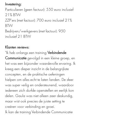
Investering: 
Particulieren (geen factuur): 550 euro inclusief 
21% BTW
ZZP'ers (met factuur): 700 euro inclusief 21% 
BTW
Bedrijven/werkgevers (met factuur): 950 
inclusief 21 BTW
Klanten reviews:
"Ik heb onlangs een training 
Verbindende 
Communicatie
 gevolgd in een kleine groep, en 
het was een bijzonder waardevolle ervaring. Ik 
kreeg een dieper inzicht in de belangrijkste 
concepten, en de praktische oefeningen 
hielpen om alles echt te laten landen. De sfeer 
was super veilig en ondersteunend, waardoor 
iedereen zich durfde openstellen en eerlijk kon 
delen. Gaula was niet alleen zeer deskundig, 
maar wist ook precies de juiste setting te 
creëren voor verbinding en groei.
Ik kan de training Verbindende Communicatie 