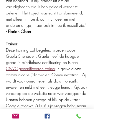
zelf doorhad. Ik kijk ernaar uit om de 
vaardigheden die ik heb geleerd verder te 
oefenen. Het traject was echt transformerend, 
niet alleen in hoe ik communiceer en met 
anderen omga, maar ook in hoe ik mezelf zie." 
- Florian Obser
Trainer: 
Deze training zal begeleid worden door 
Gaula Shehadeh. Gaula heeft de hoogste 
graad in mindfulness certificering en is een 
CNVC-gecertificeerde trainer
 in geweldloze 
communicatie (Nonviolent Communication). Zij 
wordt vaak omschreven als down-to-earth, 
ervaren en mild met een vleugje humor. Kijk ook 
verderop op de website naar wat voorgaande 
klanten hebben gezegd of klik op de 5-star 
Google reviews (61). Als je vragen hebt, neem 
gerust contact op via 
info@notanother.nl
 of bel 
06-24234694