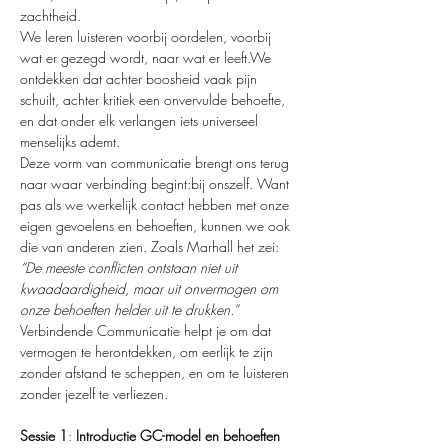
zachtheid.
We leren luisteren voorbij oordelen, voorbij 
wat er gezegd wordt, naar wat er leeft.We 
ontdekken dat achter boosheid vaak pijn 
schuilt, achter kritiek een onvervulde behoefte, 
en dat onder elk verlangen iets universeel 
menselijks ademt.
Deze vorm van communicatie brengt ons terug 
naar waar verbinding begint:bij onszelf. Want 
pas als we werkelijk contact hebben met onze 
eigen gevoelens en behoeften, kunnen we ook 
die van anderen zien. Zoals Marhall het zei: 
“De meeste conflicten ontstaan niet uit 
kwaadaardigheid, maar uit onvermogen om 
onze behoeften helder uit te drukken.” 
Verbindende Communicatie helpt je om dat 
vermogen te herontdekken, om eerlijk te zijn 
zonder afstand te scheppen, en om te luisteren 
zonder jezelf te verliezen.
Sessie 1
: 
Introductie GC-model en
behoeften 