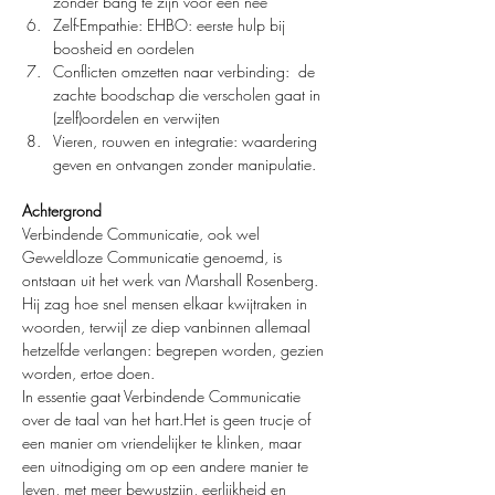
zonder bang te zijn voor een nee
Zelf-Empathie: EHBO: eerste hulp bij 
boosheid en oordelen
Conflicten omzetten naar verbinding:  de 
zachte boodschap die verscholen gaat in 
(zelf)oordelen en verwijten
Vieren, rouwen en integratie: waardering 
geven en ontvangen zonder manipulatie.
Achtergrond
Verbindende Communicatie, ook wel 
Geweldloze Communicatie genoemd, is 
ontstaan uit het werk van Marshall Rosenberg. 
Hij zag hoe snel mensen elkaar kwijtraken in 
woorden, terwijl ze diep vanbinnen allemaal 
hetzelfde verlangen: begrepen worden, gezien 
worden, ertoe doen.
In essentie gaat Verbindende Communicatie 
over de taal van het hart.Het is geen trucje of 
een manier om vriendelijker te klinken, maar 
een uitnodiging om op een andere manier te 
leven, met meer bewustzijn, eerlijkheid en 