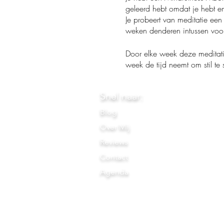
geleerd hebt omdat je hebt er
Je probeert van meditatie ee
weken denderen intussen voort
Door elke week deze meditatie
week de tijd neemt om stil te
Snel naar:
Blog
Over Mij
Reviews
Contact
Agenda