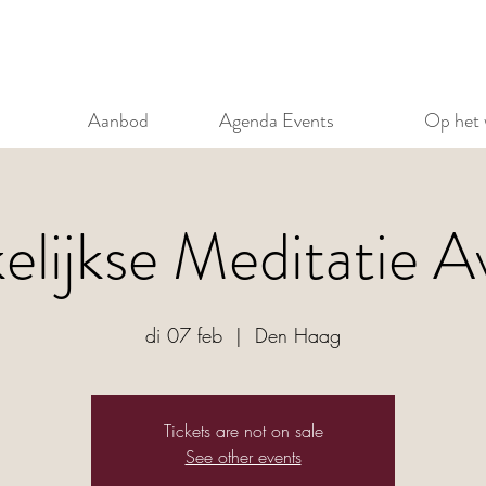
Aanbod
Agenda Events
Op het 
lijkse Meditatie 
di 07 feb
  |  
Den Haag
Tickets are not on sale
See other events