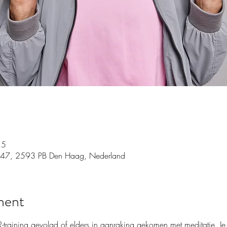
15
 47, 2593 PB Den Haag, Nederland
ment
-training gevolgd of elders in aanraking gekomen met meditatie. Je