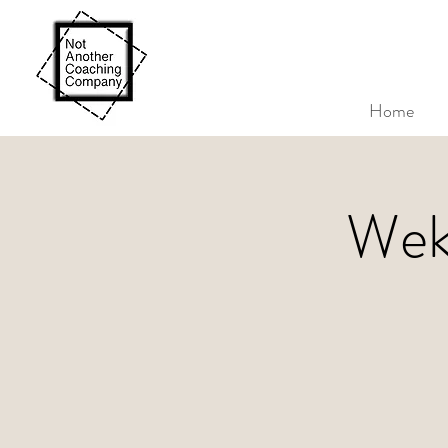
Home
Weke