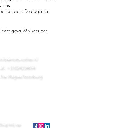
kalmte.
 moet oefenen. De dagen en
ieder geval één keer per
info@notanother.nl
Tel. +31624234694
The Hague/Voorburg
Volg mij op