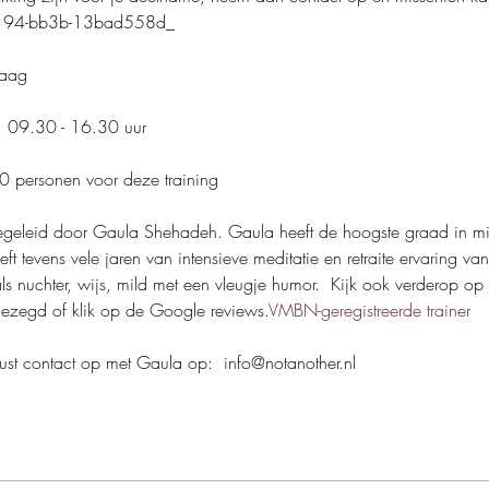
194-bb3b-13bad558d_
Haag
: 09.30 - 16.30 uur
10 personen voor deze training
eft tevens vele jaren van intensieve meditatie en retraite ervaring va
ls nuchter, wijs, mild met een vleugje humor.  Kijk ook verderop op
ezegd of klik op de Google reviews.
VMBN-geregistreerde trainer
rust contact op met Gaula op:  info@notanother.nl