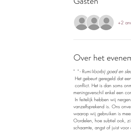
Gasten
+2 and
Over het evene
" 
 " - Rumi
Voorbij goed en slec
 Het gebeurt geregeld dat een
 conflict. Het is dan soms onmogelijk om tot de ander te dringen om op jouw beurt de ander te begrijpen. Toch kan het 
meningsverschil enkel een com
 In feitelijk hebben wij nergens geleerd echt goed te communiceren. Goede communicatie is een kunst die niet 
vanzelfsprekend is. Ons onve
waarop wij gebruiken is mee
Oordelen, hoe subtiel ook, zij
schaamte, angst of juist voor d