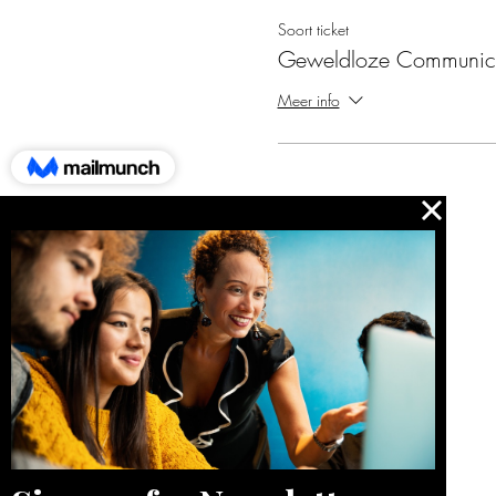
Soort ticket
Geweldloze Communica
Meer info
Snel naar:
Blog
Over Mij
Reviews
Contact
Agenda