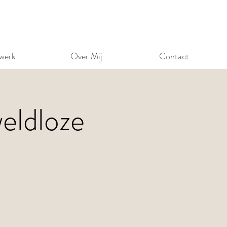
werk
Over Mij
Contact
eldloze