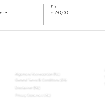
Prijs
tie
€ 60,00
Algemene Voorwaarden (NL)
General Terms & Conditions (EN)
Disclaimer (NL)
Privacy Statement (NL)