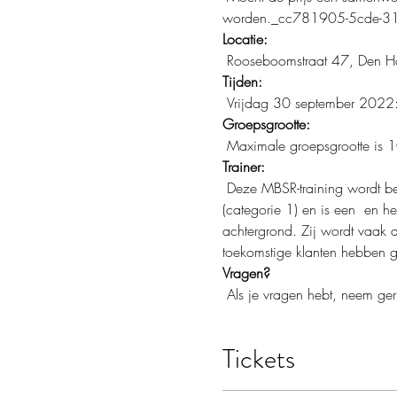
worden._cc781905-5cde-3
Locatie:
 Rooseboomstraat 47, Den 
Tijden:
 Vrijdag 30 september 2022
Groepsgrootte:
 Maximale groepsgrootte is 
Trainer:
 Deze MBSR-training wordt begeleid door Gaula Shehadeh. Gaula heeft de hoogste graad in mindfulness certificering 
(categorie 1) en is een 
 en he
achtergrond. Zij wordt vaak a
toekomstige klanten hebben g
Vragen?
 Als je vragen hebt, neem ge
Tickets