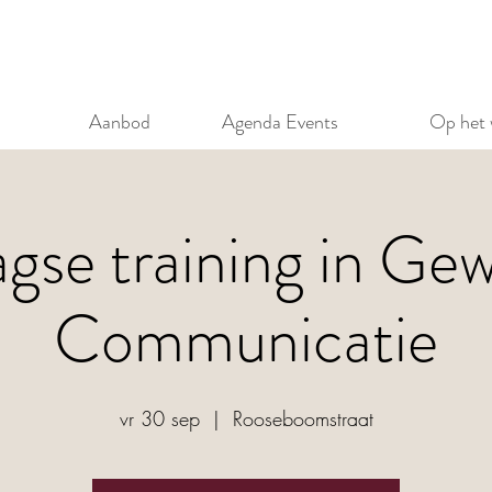
Aanbod
Agenda Events
Op het 
gse training in Gew
Communicatie
vr 30 sep
  |  
Rooseboomstraat