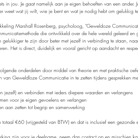
 iets in jou. Je gaat namelijk aan je eigen behoeften van een ander. Ja
 weet wat jij wilt, wie je bent en wat je nodig hebt om gelukkig t
municatiemethode die ontwikkeld over de hele wereld geleerd en g
lukkiger te zijn door beter met jezelf in verbinding te staan, naar j
ren. Het is direct, duidelijk en vooral gericht op aandacht en resp
volgende onderdelen door middel van theorie en met praktische oef
 en jezelf) en verbinden met ieders diepere waarden en verlangens
emen voor je eigen gevoelens en verlangen
en aan zetten tot begrip en samenwerking