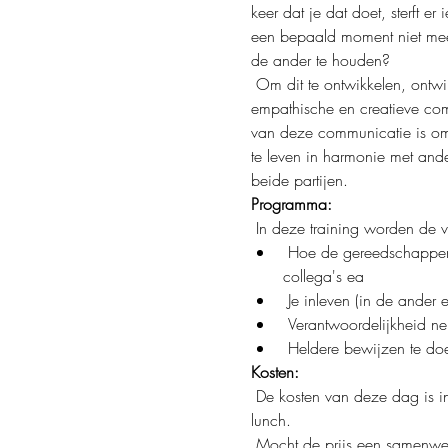
keer dat je dat doet, sterft er
een bepaald moment niet meer
de ander te houden?
 Om dit te ontwikkelen, ontwikkeling Marshall Rosenberg, psycholoog, "Geweldoze Communicatie". Een elektronische, 
empathische en creatieve com
van deze communicatie is om ge
te leven in harmonie met ande
beide partijen. 
Programma:
 In deze training worden de 
 Hoe de gereedschappen van Geweldloze Communicatie in te zetten tijdens gesprekken met je communicatie, vrienden, 
collega's ea
 Je inleven (in de ander
 Verantwoordelijkheid n
 Heldere bewijzen te do
Kosten:
 De kosten van deze dag is in totaal €60 (vrijgesteld van BTW) en dat is inclusief een gezonde en heerlijke vegetarische 
lunch.
 Mocht de prijs een samenwerking zijn voor je deelname, neem dan contact op en misschien kan er iets geregeld 