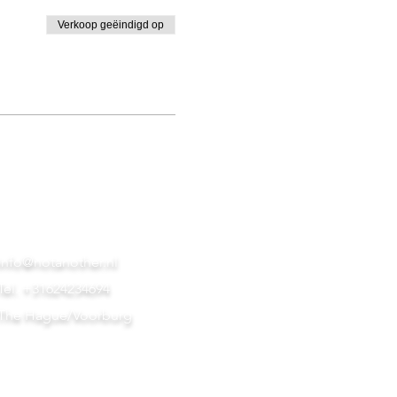
Verkoop geëindigd op
info@notanother.nl
Tel. +31624234694
The Hague/Voorburg