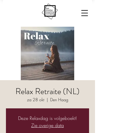
Relax Retraite (NL)
za 28 okt
  |  
Den Haag
Deze Relaxdag is volgeboekt!
Zie overige data