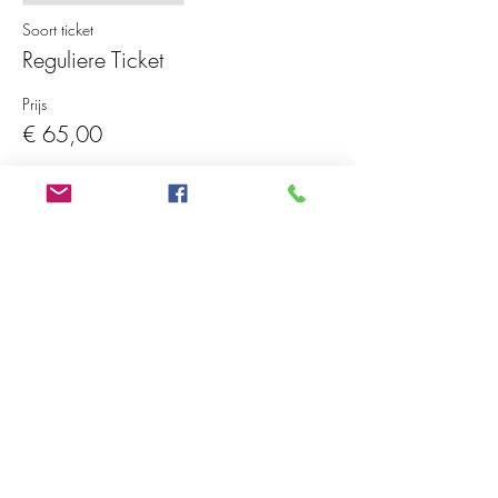
Soort ticket
Reguliere Ticket
Prijs
€ 65,00
Snel naar:
Blog
Over Mij
Reviews
Contact
Agenda