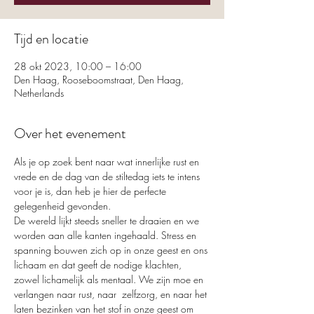
Tijd en locatie
28 okt 2023, 10:00 – 16:00
Den Haag, Rooseboomstraat, Den Haag,
Netherlands
Over het evenement
Als je op zoek bent naar wat innerlijke rust en 
vrede en de dag van de stiltedag iets te intens 
voor je is, dan heb je hier de perfecte 
gelegenheid gevonden.
De wereld lijkt steeds sneller te draaien en we 
worden aan alle kanten ingehaald. Stress en 
spanning bouwen zich op in onze geest en ons 
lichaam en dat geeft de nodige klachten, 
zowel lichamelijk als mentaal. We zijn moe en 
verlangen naar rust, naar  zelfzorg, en naar het 
laten bezinken van het stof in onze geest om 