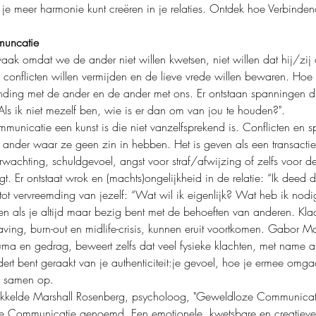
 je meer harmonie kunt creëren in je relaties. Ontdek hoe Verbind
muncatie
s vaak omdat we de ander niet willen kwetsen, niet willen dat hij/zi
conflicten willen vermijden en de lieve vrede willen bewaren. Hoe 
rbinding met de ander en de ander met ons. Er ontstaan spanningen di
"Als ik niet mezelf ben, wie is er dan om van jou te houden?".
mmunicatie een kunst is die niet vanzelfsprekend is. Conflicten en 
nder waar ze geen zin in hebben. Het is geven als een transactie.
erwachting, schuldgevoel, angst voor straf/afwijzing of zelfs voor d
gt. Er ontstaat wrok en (machts)ongelijkheid in de relatie: “Ik deed d
 tot vervreemding van jezelf: “Wat wil ik eigenlijk? Wat heb ik nodi
en als je altijd maar bezig bent met de behoeften van anderen. Klac
slaving, burn-out en midlife-crisis, kunnen eruit voortkomen. Gabor 
uma en gedrag, beweert zelfs dat veel fysieke klachten, met name 
ert bent geraakt van je authenticiteit:je gevoel, hoe je ermee omgaa
n samen op.
ikkelde Marshall Rosenberg, psycholoog, "Geweldloze Communicat
e Communicatie genoemd. Een emotionele, kwetsbare en creatiev