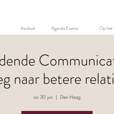
Aanbod
Agenda Events
Op het 
ndende Communicat
g naar betere relat
zo 30 jun
  |  
Den Haag