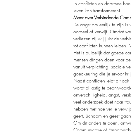
in conflicten en daarmee hoe
leven kan transformeren!
Meer over Verbindende Com
De angst om eerlijk te zijn i
oordeel of verwijt. Omdat we 
verliezen zij wij juist de ve
tot conflicten kunnen leiden. 
Het is duidelijk dat goede co
mensen dingen doen voor de a
vanuit verplichting, sociale v
goedkeuring die je ervoor krij
Naast conflicten leidt dit ook
wordt al lastig te beantwoord
onverschilligheid, angst, ver
veel onderzoek doet naar tra
hebben met hoe ver je verwijd
geeft. Lichaam en geest gaa
Om dit anders te doen, ontw
Communicatie of Empathisch