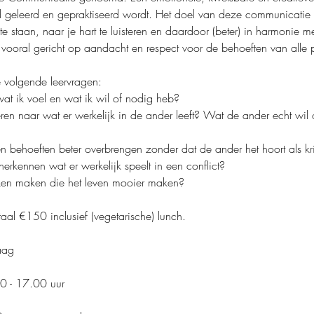
d geleerd en gepraktiseerd wordt. Het doel van deze communicatie i
 te staan, naar je hart te luisteren en daardoor (beter) in harmonie me
n vooral gericht op aandacht en respect voor de behoeften van alle p
e volgende leervragen:
wat ik voel en wat ik wil of nodig heb?
eren naar wat er werkelijk in de ander leeft? Wat de ander echt wi
n behoeften beter overbrengen zonder dat de ander het hoort als krit
herkennen wat er werkelijk speelt in een conflict?
eken maken die het leven mooier maken?
aal €150 inclusief (vegetarische) lunch.
aag
0 - 17.00 uur