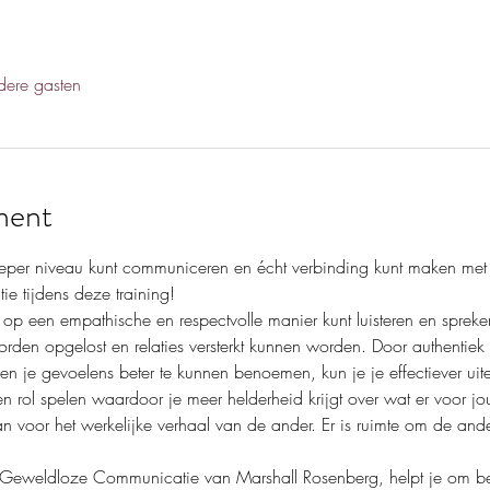
ere gasten
ment
dieper niveau kunt communiceren en écht verbinding kunt maken me
 tijdens deze training! 
je op een empathische en respectvolle manier kunt luisteren en sprek
den opgelost en relaties versterkt kunnen worden. Door authentiek jez
en je gevoelens beter te kunnen benoemen, kun je je effectiever uit
 rol spelen waardoor je meer helderheid krijgt over wat er voor jo
an voor het werkelijke verhaal van de ander. Er is ruimte om de and
Geweldloze Communicatie van Marshall Rosenberg, helpt je om bete