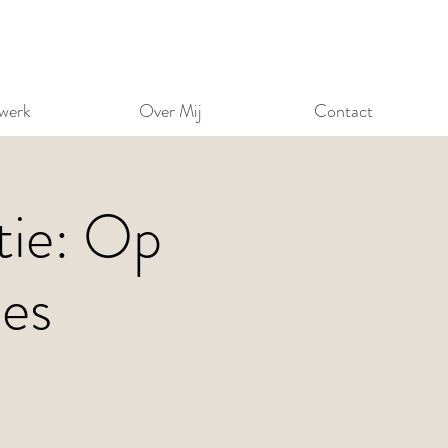
werk
Over Mij
Contact
ie: Op
ies