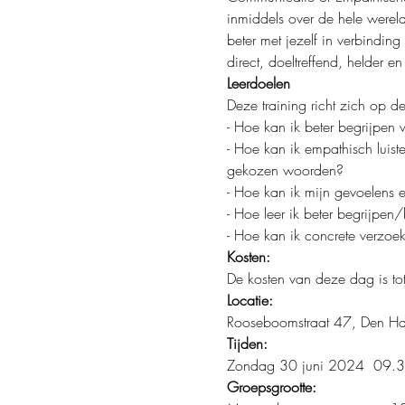
inmiddels over de hele werel
beter met jezelf in verbinding
direct, doeltreffend, helder e
Leerdoelen
Deze training richt zich op d
- Hoe kan ik beter begrijpen 
- Hoe kan ik empathisch luist
gekozen woorden?
- Hoe kan ik mijn gevoelens e
- Hoe leer ik beter begrijpen/
- Hoe kan ik concrete verzo
Kosten:
De kosten van deze dag is tot
Locatie:
Rooseboomstraat 47, Den H
Tijden:
Zondag 30 juni 2024  09.3
Groepsgrootte: