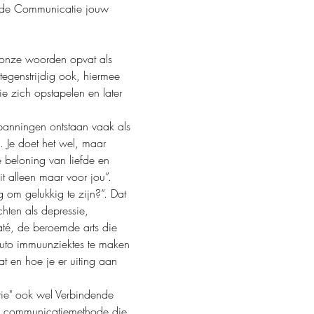
ende Communicatie jouw 
j onze woorden opvat als 
tegenstrijdig ook, hiermee 
e zich opstapelen en later 
spanningen ontstaan vaak als 
 Je doet het wel, maar 
e beloning van liefde en 
it alleen maar voor jou”. 
g om gelukkig te zijn?”. Dat 
hten als depressie, 
Maté, de beroemde arts die 
auto immuunziektes te maken 
t en hoe je er uiting aan 
ie" ook wel Verbindende 
e communicatiemethode die 