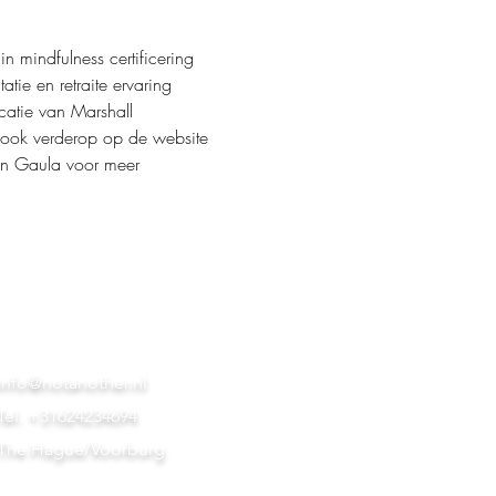
mindfulness certificering 
tie en retraite ervaring 
catie van Marshall 
k ook verderop op de website 
an Gaula voor meer 
info@notanother.nl
Tel. +31624234694
The Hague/Voorburg