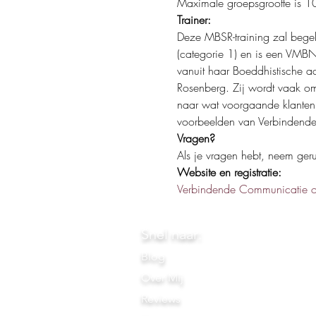
Maximale groepsgrootte is 10
Trainer:
Deze MBSR-training zal begel
(categorie 1) en is een VMBN-g
vanuit haar Boeddhistische a
Rosenberg. Zij wordt vaak om
naar wat voorgaande klanten
voorbeelden van Verbindende
Vragen?
Als je vragen hebt, neem ger
Website en registratie:
Verbindende Communicatie 
Snel naar:
Blog
Over Mij
Reviews