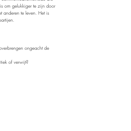
s om gelukkiger te zijn door 
t anderen te leven. Het is 
artijen.
l overbrengen ongeacht de 
iek of verwijt?