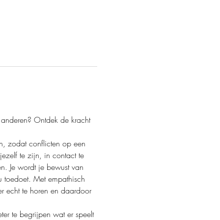
t anderen? Ontdek de kracht 
en, zodat conflicten op een 
elf te zijn, in contact te 
en. Je wordt je bewust van 
u toedoet. Met empathisch 
er echt te horen en daardoor 
r te begrijpen wat er speelt 