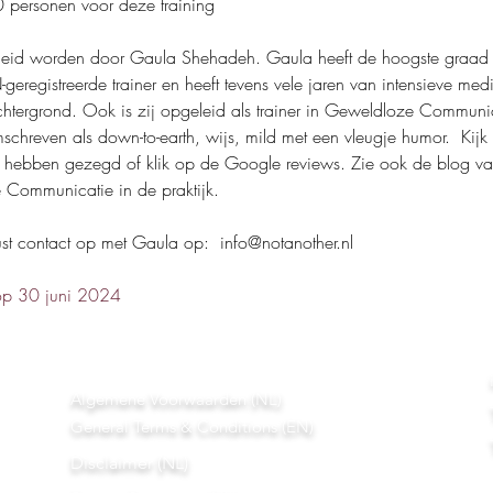
 personen voor deze training
eid worden door Gaula Shehadeh. Gaula heeft de hoogste graad in 
eregistreerde trainer en heeft tevens vele jaren van intensieve medita
chtergrond. Ook is zij opgeleid als trainer in Geweldloze Communi
schreven als down-to-earth, wijs, mild met een vleugje humor.  Kij
 hebben gezegd of klik op de Google reviews. Zie ook de blog v
 Communicatie in de praktijk.
ust contact op met Gaula op:  info@notanother.nl
op 30 juni 2024
Algemene Voorwaarden (NL)
General Terms & Conditions (EN)
Disclaimer (NL)