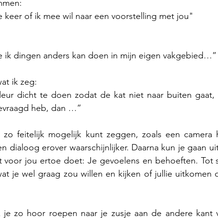
ammen:
e keer of ik mee wil naar een voorstelling met jou"
hoe ik dingen anders kan doen in mijn eigen vakgebied…”
wat ik zeg:
eur dicht te doen zodat de kat niet naar buiten gaat, ter
 gevraagd heb, dan …”
e zo feitelijk mogelijk kunt zeggen, zoals een camera 
en dialoog erover waarschijnlijker. Daarna kun je gaan ui
 voor jou ertoe doet: Je gevoelens en behoeften. Tot sl
t je wel graag zou willen en kijken of jullie uitkomen o
ik je zo hoor roepen naar je zusje aan de andere kant 