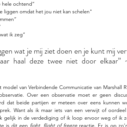
e hele ochtend” 
 je liggen omdat het jou niet kan schelen"
rammen” 
”
 wat ik zeg”  
gen wat je mij ziet doen en je kunt mij vert
aar haal deze twee niet door elkaar” ~
et model van Verbindende Communicatie van Marshall Ro
servatie. Over een observatie moet er geen discussi
rd dat beide partijen er meteen over eens kunnen w
rek. Want als ik maar iets van een verwijt of oordeel 
 ik gelijk in de verdediging of ik loop ervoor weg of ik 
ite is dit een 
fight, flight of freeze
 reactie. Er is op z