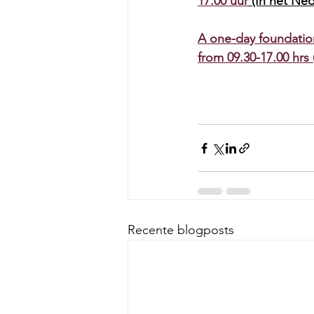
17.00 uur
 (In het Ne
A one-day foundatio
from 09.30-17.00 hrs 
Recente blogposts