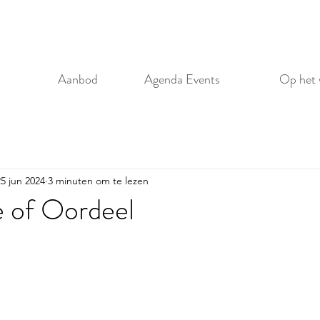
Aanbod
Agenda Events
Op het 
25 jun 2024
3 minuten om te lezen
e of Oordeel
 uit 5 sterren.