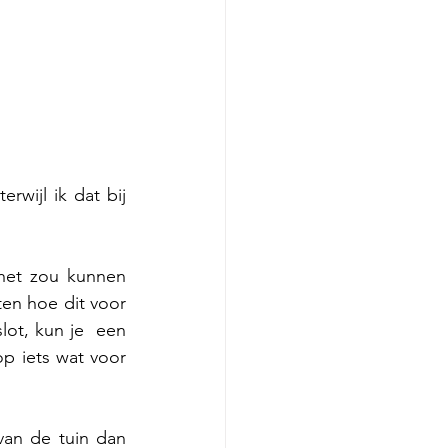
wijl ik dat bij 
het zou kunnen 
ten hoe dit voor 
ot, kun je  een 
p iets wat voor 
van de tuin dan 