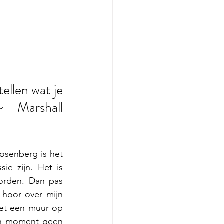
ellen wat je 
  Marshall 
senberg is het 
e zijn. Het is 
orden. Dan pas 
hoor over mijn 
zet een muur op 
o’n moment geen 