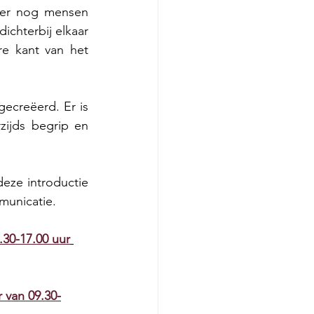
 er nog mensen 
ichterbij elkaar 
re kant van het 
gecreëerd. Er is 
ijds begrip en 
ze introductie 
municatie.
.30-17.00 uur
 van 09.30-