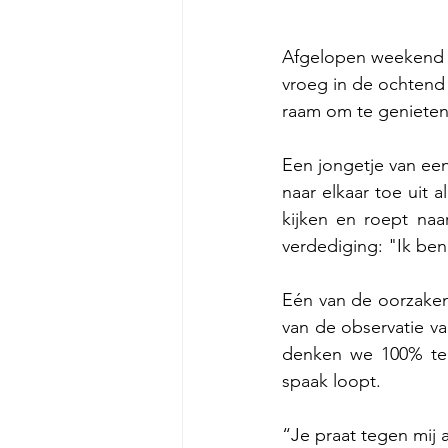
Afgelopen weekend g
vroeg in de ochtend 
raam om te genieten 
Een jongetje van een 
naar elkaar toe uit a
kijken en roept naa
verdediging: "Ik ben 
Eén van de oorzaken 
van de observatie va
denken we 100% te k
spaak loopt. 
“Je praat tegen mij a